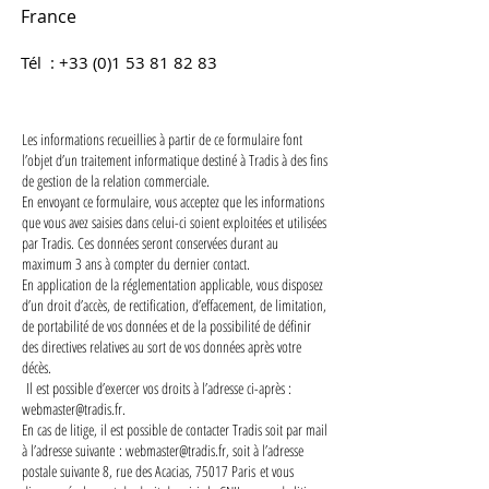
France
Tél :
+33 (0)1 53 81 82 83
Les informations recueillies à partir de ce formulaire font
l’objet d’un traitement informatique destiné à Tradis à des fins
de gestion de la relation commerciale.
En envoyant ce formulaire, vous acceptez que les informations
que vous avez saisies dans celui-ci soient exploitées et utilisées
par Tradis. Ces données seront conservées durant au
maximum 3 ans à compter du dernier contact.
En application de la réglementation applicable, vous disposez
d’un droit d’accès, de rectification, d’effacement, de limitation,
de portabilité de vos données et de la possibilité de définir
des directives relatives au sort de vos données après votre
décès.
Il est possible d’exercer vos droits à l’adresse ci-après :
webmaster@tradis.fr
.
En cas de litige, il est possible de contacter Tradis soit par mail
à l’adresse suivante :
webmaster@tradis.fr
, soit à l’adresse
postale suivante 8, rue des Acacias, 75017 Paris et vous