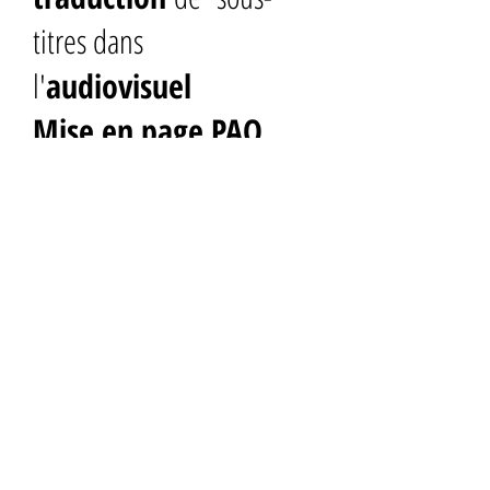
titres dans
l'
audiovisuel
Mise en page
PAO
Sites
WEB
multilingues,
mise en ligne via votre
CMS
et/ou
HTML
UN PROJET ?
Demandez-nous un DEVIS
express et gratuit